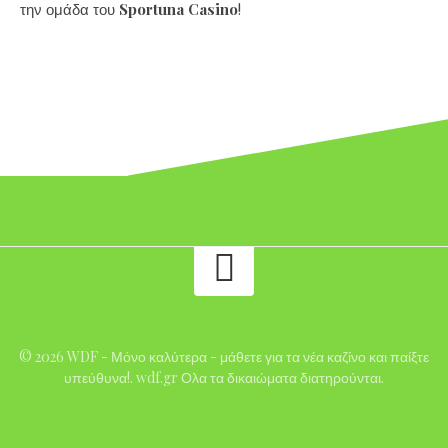
την ομάδα του
Sportuna Casino
!
© 2026 WDF - Μόνο καλύτερα - μάθετε για τα νέα καζίνο και παίξτε
υπεύθυνα!. wdf.gr Ολα τα δικαιώματα διατηρούνται.