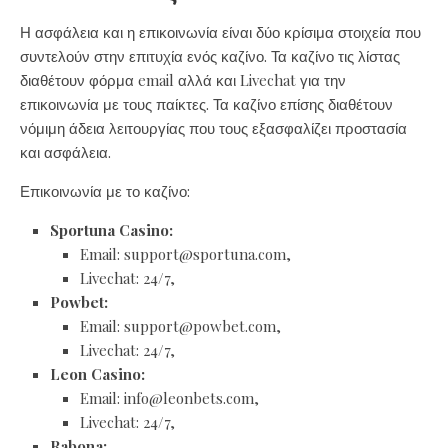
Η ασφάλεια και η επικοινωνία είναι δύο κρίσιμα στοιχεία που
συντελούν στην επιτυχία ενός καζίνο. Τα καζίνο τις λίστας
διαθέτουν φόρμα email αλλά και Livechat για την
επικοινωνία με τους παίκτες. Τα καζίνο επίσης διαθέτουν
νόμιμη άδεια λειτουργίας που τους εξασφαλίζει προστασία
και ασφάλεια.
Επικοινωνία με το καζίνο:
Sportuna Casino:
Email:
support@sportuna.com
,
Livechat: 24/7,
Powbet:
Email:
support@powbet.com
,
Livechat: 24/7,
Leon Casino:
Email:
info@leonbets.com
,
Livechat: 24/7,
Rabona: