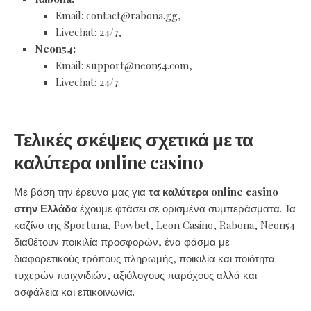
Email:
contact@rabona.gg
,
Livechat: 24/7,
Neon54:
Email:
support@neon54.com
,
Livechat: 24/7.
Τελικές σκέψεις σχετικά με τα
καλύτερα online casino
Με βάση την έρευνα μας για
τα καλύτερα online casino
στην Ελλάδα
έχουμε φτάσει σε ορισμένα συμπεράσματα. Τα
καζίνο της Sportuna, Powbet, Leon Casino, Rabona, Neon54
διαθέτουν ποικιλία προσφορών, ένα φάσμα με
διαφορετικούς τρόπους πληρωμής, ποικιλία και ποιότητα
τυχερών παιχνιδιών, αξιόλογους παρόχους αλλά και
ασφάλεια και επικοινωνία.