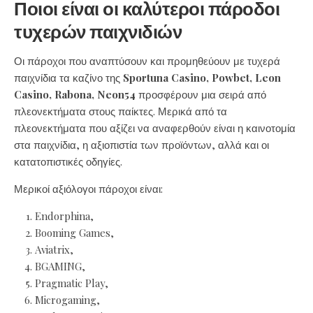
Ποιοι είναι οι καλύτεροι πάροδοι
τυχερών παιχνιδιών
Οι πάροχοι που αναπτύσουν και προμηθεύουν με τυχερά
παιχνίδια τα καζίνο της
Sportuna Casino, Powbet, Leon
Casino, Rabona, Neon54
προσφέρουν μια σειρά από
πλεονεκτήματα στους παίκτες. Μερικά από τα
πλεονεκτήματα που αξίζει να αναφερθούν είναι η καινοτομία
στα παιχνίδια, η αξιοπιστία των προϊόντων, αλλά και οι
κατατοπιστικές οδηγίες.
Μερικοί αξιόλογοι πάροχοι είναι:
Endorphina,
Booming Games,
Aviatrix,
BGAMING,
Pragmatic Play,
Microgaming,