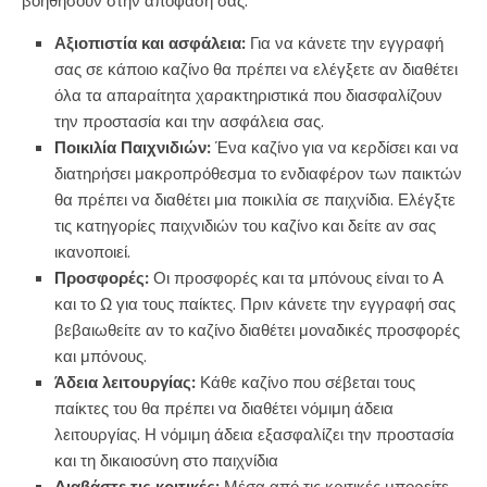
Αξιοπιστία και ασφάλεια:
Για να κάνετε την εγγραφή
σας σε κάποιο καζίνο θα πρέπει να ελέγξετε αν διαθέτει
όλα τα απαραίτητα χαρακτηριστικά που διασφαλίζουν
την προστασία και την ασφάλεια σας.
Ποικιλία Παιχνιδιών:
Ένα καζίνο για να κερδίσει και να
διατηρήσει μακροπρόθεσμα το ενδιαφέρον των παικτών
θα πρέπει να διαθέτει μια ποικιλία σε παιχνίδια. Ελέγξτε
τις κατηγορίες παιχνιδιών του καζίνο και δείτε αν σας
ικανοποιεί.
Προσφορές:
Οι προσφορές και τα μπόνους είναι το Α
και το Ω για τους παίκτες. Πριν κάνετε την εγγραφή σας
βεβαιωθείτε αν το καζίνο διαθέτει μοναδικές προσφορές
και μπόνους.
Άδεια λειτουργίας:
Κάθε καζίνο που σέβεται τους
παίκτες του θα πρέπει να διαθέτει νόμιμη άδεια
λειτουργίας. Η νόμιμη άδεια εξασφαλίζει την προστασία
και τη δικαιοσύνη στο παιχνίδια
Διαβάστε τις κριτικές:
Μέσα από τις κριτικές μπορείτε