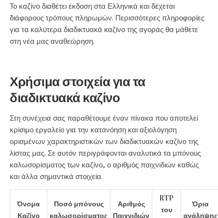
Το καζίνο διαθέτει έκδοση στα Ελληνικά και δέχεται
διάφορους τρόπους πληρωμών. Περισσότερες πληροφορίες
για τα καλύτερα διαδικτυακά καζίνο της αγοράς θα μάθετε
στη νέα μας αναθεώρηση.
Χρήσιμα στοιχεία για τα
διαδικτυακά καζίνο
Στη συνέχεια σας παραθέτουμε έναν πίνακα που αποτελεί
κρίσιμο εργαλείο για την κατανόηση και αξιολόγηση
ορισμένων χαρακτηριστικών των διαδικτυακών καζίνο της
λίστας μας. Σε αυτόν περιγράφονται αναλυτικά τα μπόνους
καλωσορίσματος των καζίνο, ο αριθμός παιχνιδιών καθώς
και άλλα σημαντικά στοιχεία.
RTP
Όνομα
Ποσό μπόνους
Αριθμός
Όρια
του
Καζίνο
καλωσορίσματος
Παιχνιδιών
ανάληψης