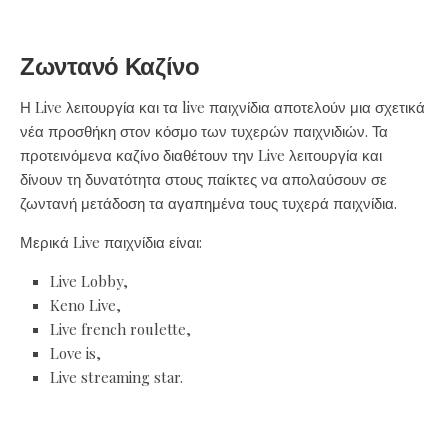
Ζωντανό Καζίνο
Η Live λειτουργία και τα live παιχνίδια αποτελούν μια σχετικά
νέα προσθήκη στον κόσμο των τυχερών παιχνιδιών. Τα
προτεινόμενα καζίνο διαθέτουν την Live λειτουργία και
δίνουν τη δυνατότητα στους παίκτες να απολαύσουν σε
ζωντανή μετάδοση τα αγαπημένα τους τυχερά παιχνίδια.
Μερικά Live παιχνίδια είναι:
Live Lobby,
Keno Live,
Live french roulette,
Love is,
Live streaming star.