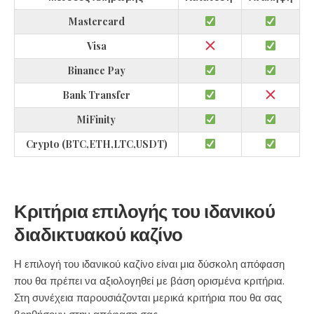
Mastercard
Visa
Binance Pay
Bank Transfer
MiFinity
Crypto (BTC,ETH,LTC,USDT)
Κριτήρια επιλογής του ιδανικού
διαδικτυακού καζίνο
Η επιλογή του ιδανικού καζίνο είναι μια δύσκολη απόφαση
που θα πρέπει να αξιολογηθεί με βάση ορισμένα κριτήρια.
Στη συνέχεια παρουσιάζονται μερικά κριτήρια που θα σας
βοηθήσουν στην απόφαση σας.