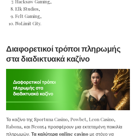
Hacksaw Gaming,
Elk Studios,
Felt Gaming,
NoLimit City.
Διαφορετικοί τρόποι πληρωμής
στα διαδικτυακά καζίνο
Τα καζίνο της Sportuna Casino, Powbet, Leon Casino,
Rabona, και Neon54 προσφέρουν μια εκτεταμένη ποικιλία
πληρωμών.
Τα καλύτερα online casino
με στόχο να